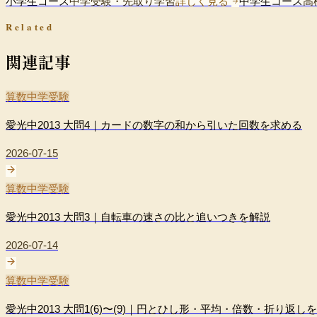
小学生コース
中学受験・先取り学習
詳しく見る
中学生コース
高
Related
関連記事
算数
中学受験
愛光中2013 大問4｜カードの数字の和から引いた回数を求める
2026-07-15
算数
中学受験
愛光中2013 大問3｜自転車の速さの比と追いつきを解説
2026-07-14
算数
中学受験
愛光中2013 大問1(6)〜(9)｜円とひし形・平均・倍数・折り返し