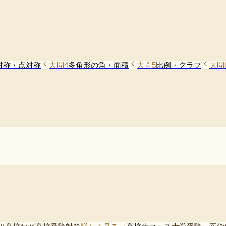
対称・点対称
大問4
多角形の角・面積
大問5
比例・グラフ
大問