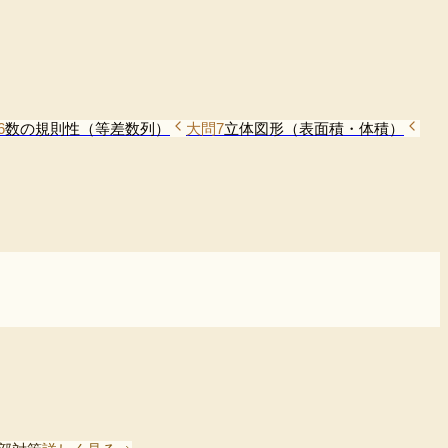
6
数の規則性（等差数列）
大問7
立体図形（表面積・体積）