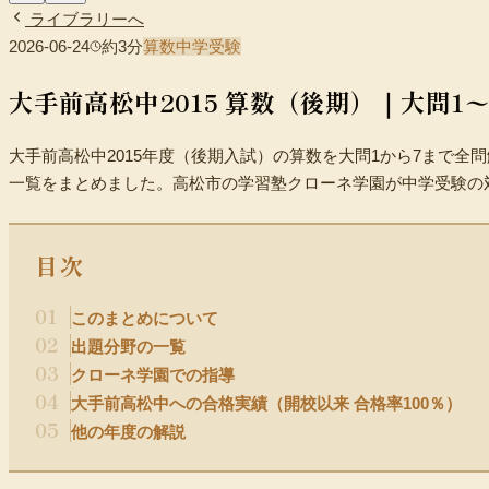
ライブラリーへ
2026-06-24
約
3
分
算数
中学受験
小学生（中学受験）
中学生
高校生
時間割
大手前高松中2015 算数（後期）｜大問1
大手前高松中2015年度（後期入試）の算数を大問1から7まで
一覧をまとめました。高松市の学習塾クローネ学園が中学受験の
目次
01
このまとめについて
02
出題分野の一覧
03
クローネ学園での指導
04
大手前高松中への合格実績（開校以来 合格率100％）
05
他の年度の解説