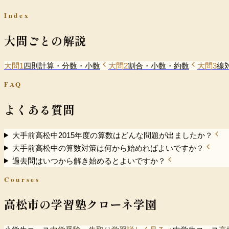
Index
大問ごとの解説
大問1
四則計算・分数・小数
大問2
割合・小数・約数
大問3
線
FAQ
よくある質問
大手前高松中2015年度の算数はどんな問題が出ましたか？
大手前高松中の算数対策は何から始めればよいですか？
過去問はいつから解き始めるとよいですか？
Courses
高松市の学習塾クローネ学園