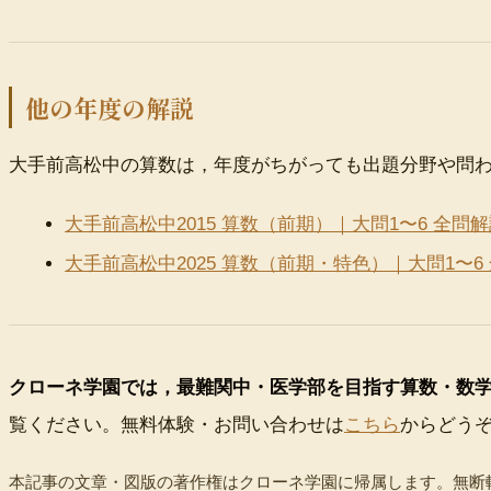
他の年度の解説
大手前高松中の算数は，年度がちがっても出題分野や問
大手前高松中2015 算数（前期）｜大問1〜6 全問
大手前高松中2025 算数（前期・特色）｜大問1〜6
クローネ学園では，最難関中・医学部を目指す算数・数
覧ください。無料体験・お問い合わせは
こちら
からどう
本記事の文章・図版の著作権はクローネ学園に帰属します。無断