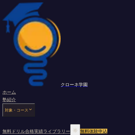
クローネ学園
ホーム
塾紹介
対象・コース
無料ドリル
合格実績
ライブラリー
無料体験申込