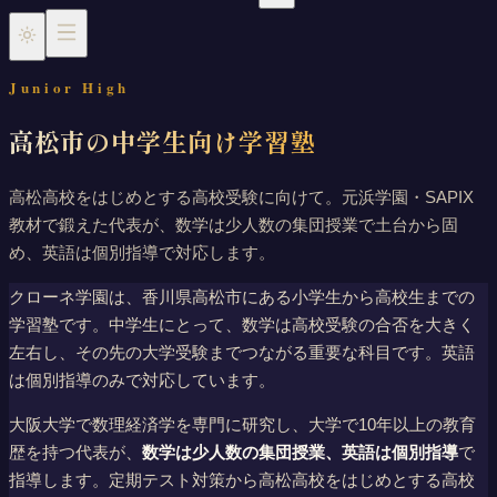
Junior High
高松市の中学生向け学習塾
小学生（中学受験）
中学生
高校生
時間割
高松高校をはじめとする高校受験に向けて。元浜学園・SAPIX
教材で鍛えた代表が、数学は少人数の集団授業で土台から固
め、英語は個別指導で対応します。
クローネ学園は、香川県高松市にある小学生から高校生までの
学習塾です。中学生にとって、数学は高校受験の合否を大きく
左右し、その先の大学受験までつながる重要な科目です。英語
は個別指導のみで対応しています。
大阪大学で数理経済学を専門に研究し、大学で10年以上の教育
歴を持つ代表が、
数学は少人数の集団授業、英語は個別指導
で
指導します。定期テスト対策から高松高校をはじめとする高校