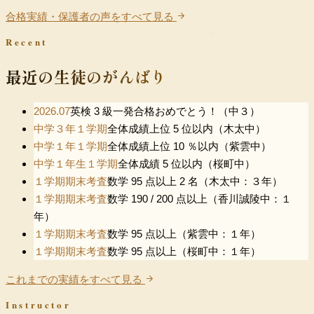
合格実績・保護者の声をすべて見る
Recent
最近の生徒のがんばり
2026.07
英検 3 級一発合格おめでとう！（中３）
中学３年１学期
全体成績上位 5 位以内（木太中）
中学１年１学期
全体成績上位 10 ％以内（紫雲中）
中学１年生１学期
全体成績 5 位以内（桜町中）
１学期期末考査
数学 95 点以上 2 名（木太中：３年）
１学期期末考査
数学 190 / 200 点以上（香川誠陵中：１
年）
１学期期末考査
数学 95 点以上（紫雲中：１年）
１学期期末考査
数学 95 点以上（桜町中：１年）
これまでの実績をすべて見る
Instructor