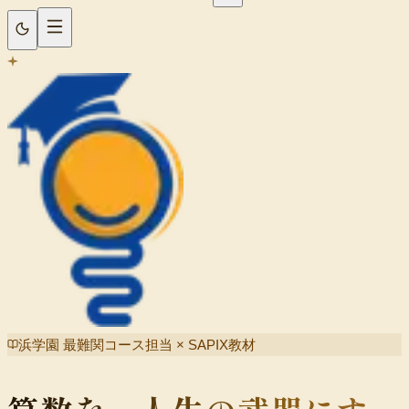
小学生（中学受験）
中学生
高校生
時間割
浜学園 最難関コース担当 × SAPIX教材