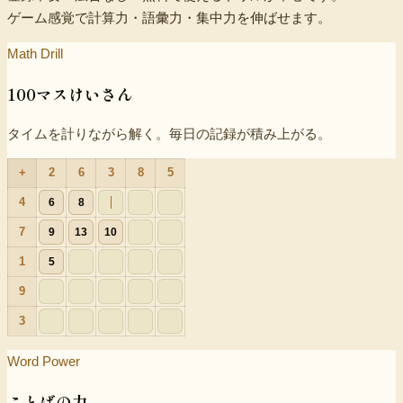
ゲーム感覚で計算力・語彙力・集中力を伸ばせます。
Math Drill
100マスけいさん
タイムを計りながら解く。毎日の記録が積み上がる。
+
2
6
3
8
5
4
6
8
7
9
13
10
1
5
9
3
Word Power
ことばの力