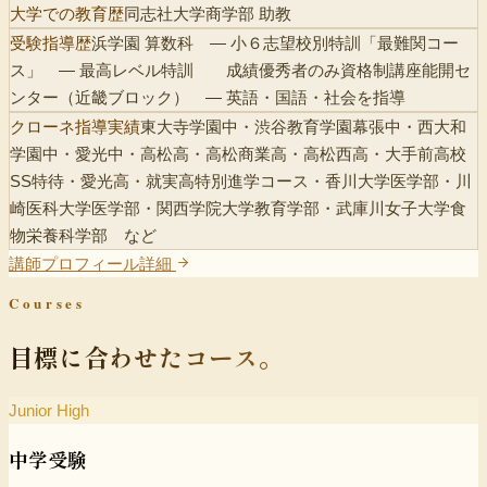
大学での教育歴
同志社大学商学部 助教
受験指導歴
浜学園 算数科
― 小６志望校別特訓「最難関コー
ス」
― 最高レベル特訓
成績優秀者のみ資格制講座
能開セ
ンター（近畿ブロック）
― 英語・国語・社会を指導
クローネ指導実績
東大寺学園中・渋谷教育学園幕張中・西大和
学園中・愛光中・高松高・高松商業高・高松西高・大手前高校
SS特待・愛光高・就実高特別進学コース・香川大学医学部・川
崎医科大学医学部・関西学院大学教育学部・武庫川女子大学食
物栄養科学部 など
講師プロフィール詳細
Courses
目標に合わせたコース。
Junior High
中学受験