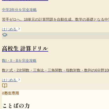
中学3年分を完全攻略
苦手ゼロへ。18単元の計算問題を自動生成。数学の基礎となる中
はじめる
高校生 計算ドリル
数I・II・Bを完全攻略
数と式・2次関数・三角比・三角関数・指数対数・数列の6分野1
はじめる
塾生専用
ことばの力