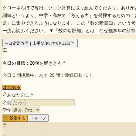
クローネらぼで毎日コツコツ計算に取り組んでくださり、ありが
訓練というより、中学・高校で「考える力」を発揮するための土
題」に集中できるようになります。 この「数の暗黙知」という
一度お読みください。 ▼「数の暗黙知」とは｜なぜ低学年の計算反復が中学・高校の成績を
らぼ宿題管理｜上手な使い方
6月22日
今日の目標：20問を解ききろう
今日
0
問挑戦中。あと
20
問で連続日数+1！
はじめる
あなたのこと
名前
学年
設定する
スキップ