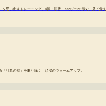
」を思い出すトレーニング。4択・順番・○×の3つの形で、見て覚
る「計算の壁」を取り除く、頭脳のウォームアップ。