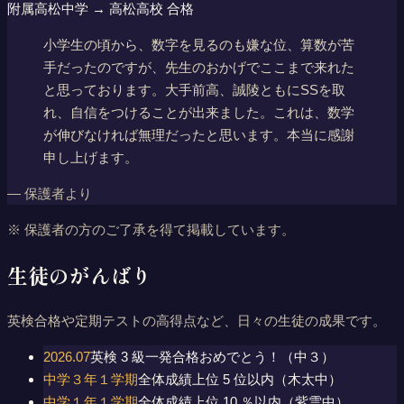
附属高松中学 → 高松高校 合格
小学生の頃から、数字を見るのも嫌な位、算数が苦
手だったのですが、先生のおかげでここまで来れた
と思っております。大手前高、誠陵ともにSSを取
れ、自信をつけることが出来ました。これは、数学
が伸びなければ無理だったと思います。本当に感謝
申し上げます。
―
保護者より
※ 保護者の方のご了承を得て掲載しています。
生徒のがんばり
英検合格や定期テストの高得点など、日々の生徒の成果です。
2026.07
英検 3 級一発合格おめでとう！（中３）
中学３年１学期
全体成績上位 5 位以内（木太中）
中学１年１学期
全体成績上位 10 ％以内（紫雲中）