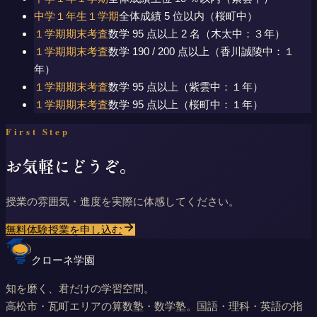
中学１年生１学期
全体成績 5 位以内（桜町中）
１学期期末考査
数学 95 点以上 2 名（木太中：３年）
１学期期末考査
数学 190 / 200 点以上（香川誠陵中：１
年）
１学期期末考査
数学 95 点以上（紫雲中：１年）
１学期期末考査
数学 95 点以上（桜町中：１年）
First Step
お気軽にどうぞ。
授業の雰囲気・進度を実際に体感してください。
無料体験授業を申し込む
クローネ学園
知を磨く、君だけの学習空間。
高松市・瓦町エリアの算数塾・数学塾。国語・理科・英語の指