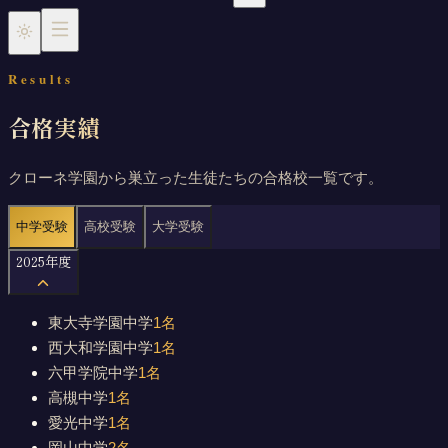
Results
合格実績
小学生（中学受験）
中学生
高校生
時間割
クローネ学園から巣立った生徒たちの合格校一覧です。
中学受験
高校受験
大学受験
2025
年度
東大寺学園中学
1
名
西大和学園中学
1
名
六甲学院中学
1
名
高槻中学
1
名
愛光中学
1
名
岡山中学
2
名