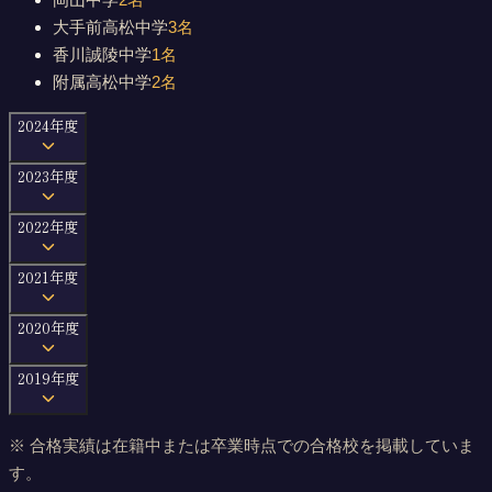
大手前高松中学
3
名
香川誠陵中学
1
名
附属高松中学
2
名
2024
年度
2023
年度
2022
年度
2021
年度
2020
年度
2019
年度
※ 合格実績は在籍中または卒業時点での合格校を掲載していま
す。