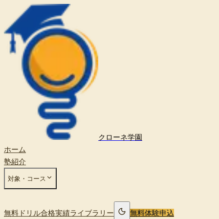
クローネ学園
ホーム
塾紹介
対象・コース
無料ドリル
合格実績
ライブラリー
無料体験申込