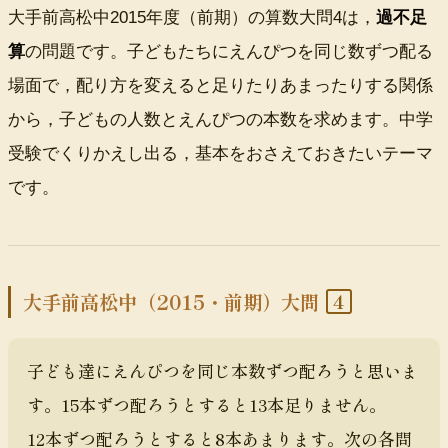
大手前高松中2015年度（前期）の算数大問4は，
過不足
算
の問題です。子どもたちにえんぴつを同じ数ずつ配る
場面で，配り方を変えると足りたりあまったりする関係
から，子どもの人数とえんぴつの本数を求めます。中学
受験でくりかえし出る，基本をおさえておきたいテーマ
です。
4
大手前高松中（2015・前期）大問
子ども達にえんぴつを同じ本数ずつ配ろうと思いま
す。
15本
ずつ配ろうとすると
13本
足りません。
12本
ずつ配ろうとすると
8本
あまります。次の各問