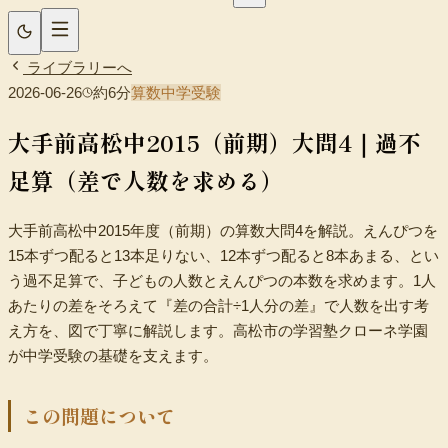
ライブラリーへ
2026-06-26
約
6
分
算数
中学受験
大手前高松中2015（前期）大問4｜過不
小学生（中学受験）
中学生
高校生
時間割
足算（差で人数を求める）
大手前高松中2015年度（前期）の算数大問4を解説。えんぴつを
15本ずつ配ると13本足りない、12本ずつ配ると8本あまる、とい
う過不足算で、子どもの人数とえんぴつの本数を求めます。1人
あたりの差をそろえて『差の合計÷1人分の差』で人数を出す考
え方を、図で丁寧に解説します。高松市の学習塾クローネ学園
が中学受験の基礎を支えます。
この問題について