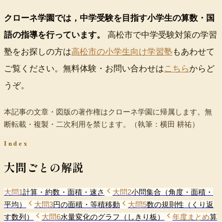
クローネ学園では，中学受験を目指す小学生の算数・国
語の指導を行っています。
高松市で中学受験対策の学習
塾をお探しの方は
高松市の小学生向け学習塾
もあわせて
ご覧ください。無料体験・お問い合わせは
こちら
からど
うぞ。
本記事の文章・図版の著作権はクローネ学園に帰属します。無
断転載・複製・二次利用を禁じます。
（執筆：横田 耕祐）
Index
大問ごとの解説
大問1
計算・約数・面積・速さ
大問2
小問集合（角度・面積・
平均）
大問3
円の面積・等積移動
大問5
数の規則性（くり返
す数列）
大問6
水量変化のグラフ（しきり板）
年度まとめ
算