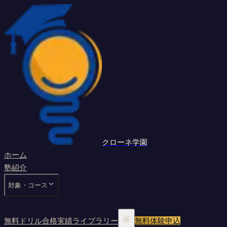
クローネ学園
ホーム
塾紹介
対象・コース
無料ドリル
合格実績
ライブラリー
無料体験申込