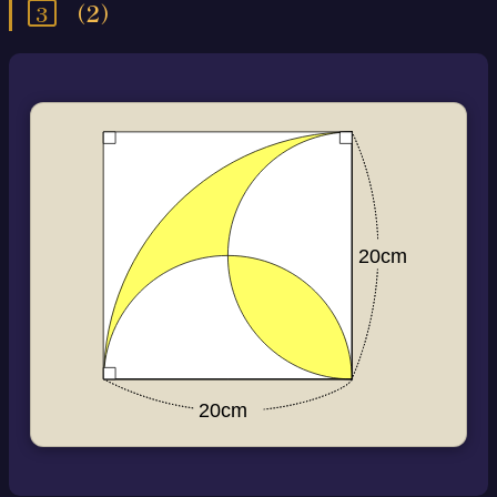
3
（2）