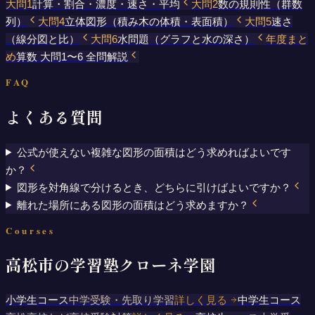
大問1
計算・割合・濃度・速さ・平均
大問2
数の規則性（群数
列）
大問4
立体図形（積み木の体積・表面積）
大問5
速さ
（線分図と比）
大問6
水問題（グラフと水の深さ）
年度まと
め
算数 大問1〜6 全問解説
FAQ
よくある質問
公式が使えない複雑な図形の面積はどう求めればよいです
か？
図形を対角線で分けるとき、どちらに引けばよいですか？
離れた場所にある図形の面積はどう求めますか？
Courses
高松市の学習塾クローネ学園
小学生コース
中学受験・先取り学習
詳しく見る
中学生コース