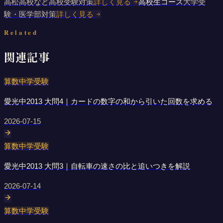
高松高校など高校受験対策
詳しく見る
高校生コース
大学受
験・医学部対策
詳しく見る
Related
関連記事
算数
中学受験
愛光中2013 大問4｜カードの数字の和から引いた回数を求める
2026-07-15
算数
中学受験
愛光中2013 大問3｜自転車の速さの比と追いつきを解説
2026-07-14
算数
中学受験