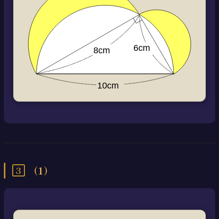
3
（1）