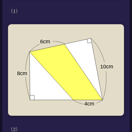
（1）
（2）