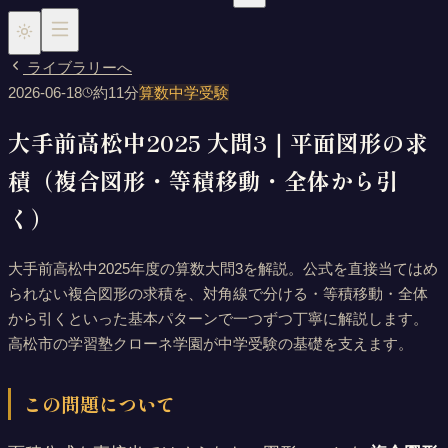
ライブラリーへ
2026-06-18
約
11
分
算数
中学受験
大手前高松中2025 大問3｜平面図形の求
小学生（中学受験）
中学生
高校生
時間割
積（複合図形・等積移動・全体から引
く）
大手前高松中2025年度の算数大問3を解説。公式を直接当てはめ
られない複合図形の求積を、対角線で分ける・等積移動・全体
から引くといった基本パターンで一つずつ丁寧に解説します。
高松市の学習塾クローネ学園が中学受験の基礎を支えます。
この問題について