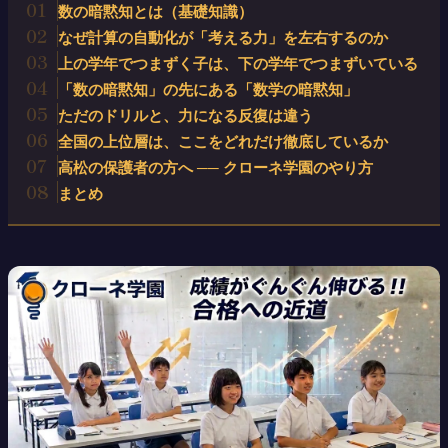
01
数の暗黙知とは（基礎知識）
02
なぜ計算の自動化が「考える力」を左右するのか
03
上の学年でつまずく子は、下の学年でつまずいている
04
「数の暗黙知」の先にある「数学の暗黙知」
05
ただのドリルと、力になる反復は違う
06
全国の上位層は、ここをどれだけ徹底しているか
07
高松の保護者の方へ ── クローネ学園のやり方
08
まとめ