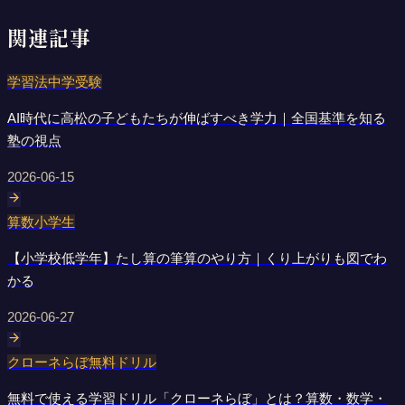
関連記事
学習法
中学受験
AI時代に高松の子どもたちが伸ばすべき学力｜全国基準を知る
塾の視点
2026-06-15
算数
小学生
【小学校低学年】たし算の筆算のやり方｜くり上がりも図でわ
かる
2026-06-27
クローネらぼ
無料ドリル
無料で使える学習ドリル「クローネらぼ」とは？算数・数学・