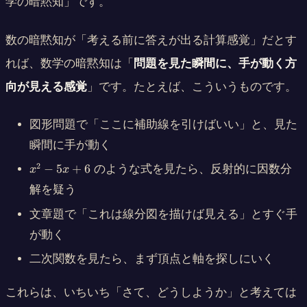
学の暗黙知」です。
数の暗黙知が「考える前に答えが出る計算感覚」だとす
れば、数学の暗黙知は「
問題を見た瞬間に、手が動く方
向が見える感覚
」です。たとえば、こういうものです。
図形問題で「ここに補助線を引けばいい」と、見た
瞬間に手が動く
x
2
−
5
+
6
のような式を見たら、反射的に因数分
x
x
^
解を疑う
2
-
文章題で「これは線分図を描けば見える」とすぐ手
5
が動く
x
+
二次関数を見たら、まず頂点と軸を探しにいく
6
これらは、いちいち「さて、どうしようか」と考えては