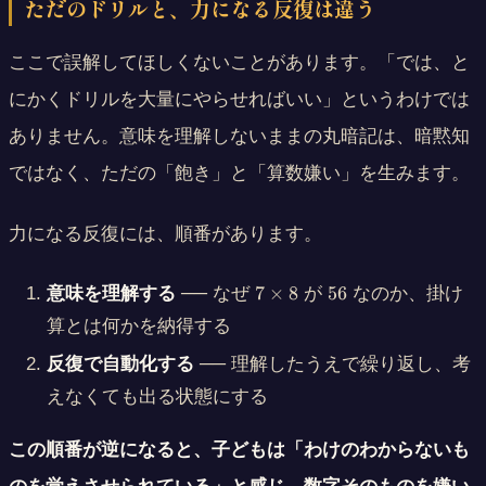
ただのドリルと、力になる反復は違う
ここで誤解してほしくないことがあります。「では、と
にかくドリルを大量にやらせればいい」というわけでは
ありません。意味を理解しないままの丸暗記は、暗黙知
ではなく、ただの「飽き」と「算数嫌い」を生みます。
力になる反復には、順番があります。
7
5
7
×
8
56
意味を理解する
── なぜ
が
なのか、掛け
\
6
算とは何かを納得する
ti
m
反復で自動化する
── 理解したうえで繰り返し、考
es
えなくても出る状態にする
8
この順番が逆になると、子どもは「わけのわからないも