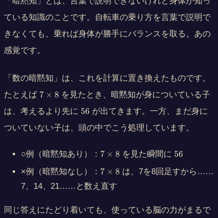
「暗黙知」とは、言葉で説明できないけれど身体が知っ
ている知識のことです。自転車の乗り方を言葉で説明で
きなくても、乗れば身体が勝手にバランスを取る。あの
感覚です。
「数の暗黙知」は、これを計算に置き換えたものです。
7
7
×
8
たとえば
を見たとき、暗黙知が身についている子
\
5
56
は、考えるより先に
が出てきます。一方、まだ身に
ti
6
m
ついていない子は、頭の中でこう処理しています。
es
8
7
5
7
×
8
56
○例（暗黙知あり）：
を見た瞬間に
\
6
7
7
×
8
×例（暗黙知なし）：
は、7を
8回
足すから……
ti
\
m
7、14、21……と数え直す
ti
es
m
8
同じ答えにたどり着いても、使っている脳の力がまるで
es