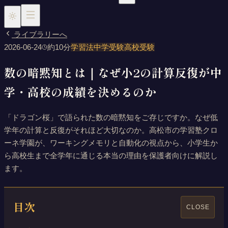
ライブラリーへ
2026-06-24
約
10
分
学習法
中学受験
高校受験
数の暗黙知とは｜なぜ小2の計算反復が中
小学生（中学受験）
中学生
高校生
時間割
学・高校の成績を決めるのか
「ドラゴン桜」で語られた数の暗黙知をご存じですか。なぜ低
学年の計算と反復がそれほど大切なのか。高松市の学習塾クロ
ーネ学園が、ワーキングメモリと自動化の視点から、小学生か
ら高校生まで全学年に通じる本当の理由を保護者向けに解説し
ます。
目次
CLOSE