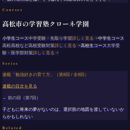
Courses
高松市の学習塾クローネ学園
小学生コース
中学受験・先取り学習
詳しく見る
中学生コース
高松高校など高校受験対策
詳しく見る
高校生コース
大学受
験・医学部対策
詳しく見る
Series
連載「
勉強好きの育て方
」（第
8
回 / 全
8
回）
連載の目次を見る
← 前の回（第
7
回）
子どもに将来の夢がないのは、選択肢の地図を渡していないか
らかもしれない
Related