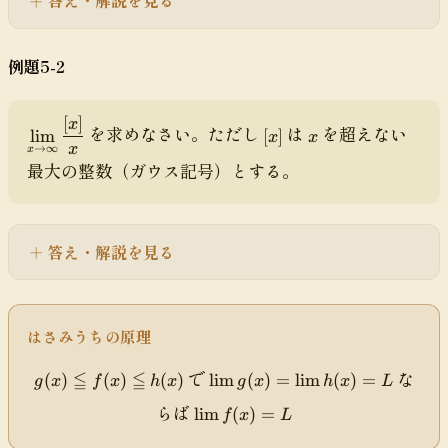
答え・解説を見る
{
t
y
\
x
h
st
t
+
e
yl
h
例題5-2
1
t
e
e
}-
a
\l
t
1
\
i
[
]
a
\
[
x
x
を求めなさい。ただし
は
を超えない
)
l
lim
[
]
x
x
m
\
di
x
x
→
∞
}
x
e
_
l
最大の整数（ガウス記号）とする。
s
]
{
q
{
e
pl
3
q
x
q
a
x
1
\
q
y
}
t
答え・解説を見る
1
st
o
yl
0
e
}
\l
x
はさみうちの原理
i
\
m
c
g
\
で
な
_
≦
≦
(
)
(
)
(
)
lim
(
)
=
lim
(
)
=
g
x
f
x
h
x
g
x
h
x
L
o
(
di
{
\
らば
s
x
lim
s
(
)
=
f
x
L
x
di
\f
)
pl
\