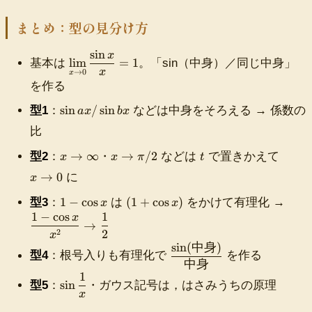
L
\
\l
l
i
まとめ：型の見分け方
e
m
q
_
sin
x
\
lim
=
1
基本は
。「sin（中身）／同じ中身」
q
{
di
x
→
0
x
1
x
を作る
s
\
pl
\
sin
/
sin
型1
：
などは中身をそろえる → 係数の
t
a
x
b
x
a
s
o
y
比
i
0
st
n
x
x
t
x
}
→
∞
→
/2
型2
：
・
などは
で置きかえて
x
x
π
t
yl
a
\
\
\
x
e
→
0
に
x
x
t
t
t
^
\l
/
o
o
o
1
(
\
2
1
−
cos
(
1
+
cos
)
型3
：
は
をかけて有理化 →
i
x
x
\
\
\
0
-
1
d
\
1
−
cos
1
m
x
s
→
i
p
\
+
f
si
_
2
2
x
i
n
i
c
\
r
n
{
sin
(
中身
)
\
n
f
/
型4
：根号入りも有理化で
を作る
o
c
a
\f
x
df
中身
b
t
2
s
o
c
r
1
\
ra
\
x
sin
y
型5
：
・ガウス記号は，はさみうちの原理
x
s
{
a
t
c{
s
x
x
1
c
o
\s
i