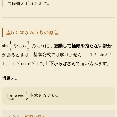
{
身
te
c{
二段構えで考えます。
_
}
2
}}
xt
\s
{
{
}
{
in
x
x
中
(\
\
^
身
te
t
2
})
xt
o
型5：はさみうちの原理
}
{
0
中
}
1
1
\
\
身
sin
cos
や
のように，
振動して極限を持たない部分
\f
s
c
x
x
})
r
-
≦
≦
i
o
−
1
sin
があるときは，基本公式では解けません。
θ
}
a
1
n
s
-
{\
≦
≦
1
−
1
cos
1
，
で
上下からはさんで
追い込みます。
c
\
θ
\
\
1
te
{
l
d
d
\
xt
\
e
f
f
例題5-1
l
{
si
q
r
r
e
中
n
q
a
a
q
身
(
\
1
c
c
\
を求めなさい。
q
}}
lim
cos
x
\
s
1
1
di
x
→
0
\
x
\t
s
i
x
x
s
c
o1
q
n
pl
o
rt
\
a
s