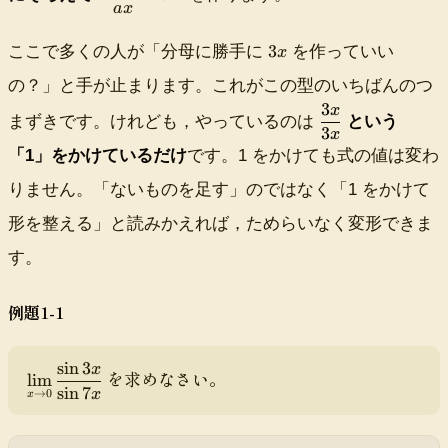
{
n
{
s
d
a
x
n
x
x
x
x
f
a
3
}
}
}
}
r
3
ここで多くの人が「分母に勝手に
を作っていい
x
x
x
\
\
\
a
の？」と手が止まります。これがこの型のいちばんのつ
t
t
t
c
o
o
o
3
x
{
\
まずきです。けれども，やっているのは
という
1
1
1
3
\
d
x
s
f
「1」をかけているだけ
です。1 をかけても式の値は変わ
i
r
りません。「ないものを足す」のではなく「1 をかけて
n
a
a
c
形を整える」と読みかえれば，ためらいなく変形できま
x
{
す。
}
3
{
x
a
}
例題1-1
x
{
}
3
\
x
sin
3
x
\
を求めなさい。
lim
t
}
sin
7
di
x
→
0
x
o
s
1
pl