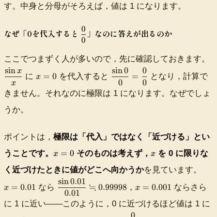
ra
す。中身と分母がそろえば，値は 1 になります。
st
c{
yl
\t
e
0
\dfrac{0}
なぜ「0を代入すると
」なのに答えが出るのか
ex
\l
0
{0}
t{
i
\
si
m
ここでつまずく人が多いので，先に確認しておきます。
d
n
_
sin
sin
0
0
x
x
\
f
=
0
=
に
を代入すると
となり，計算で
（
x
{
0
0
=
d
x
r
中
x
0
fr
きません。それなのに極限は 1 になります。なぜでしょ
a
身
\
a
c
）
t
うか。
c
{
}}
o
{
\
{\
0
\
ポイントは，
極限は「代入」ではなく「近づける」
とい
s
te
}
si
i
xt
\f
x
x
=
0
うことです。
そのものは考えず，
を 0 に
限りな
n
x
x
n
{
r
=
0
x
x
同
く近づけたときに値がどこへ向かうか
を見ています。
a
0
}
=
}
じ
c
sin
0.01
\
x
{
≒
0.
=
0.01
0.99998
=
0.001
なら
，
ならさら
{
x
x
中
{
0.01
d
=
0
0
x
身
\
f
0.
に 1 に近い——このように，0 に近づけるほど値は 1 に
}
1
}
}}
si
r
0
=
0