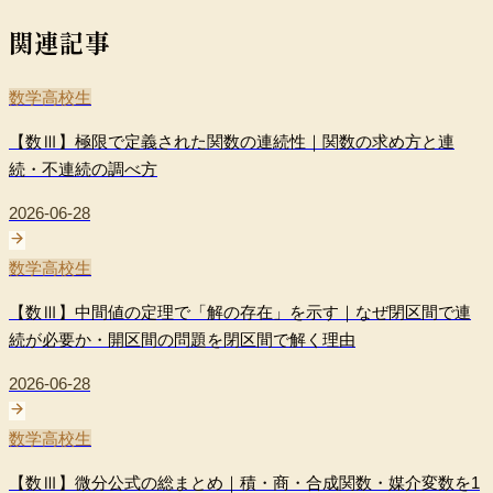
関連記事
数学
高校生
【数Ⅲ】極限で定義された関数の連続性｜関数の求め方と連
続・不連続の調べ方
2026-06-28
数学
高校生
【数Ⅲ】中間値の定理で「解の存在」を示す｜なぜ閉区間で連
続が必要か・開区間の問題を閉区間で解く理由
2026-06-28
数学
高校生
【数Ⅲ】微分公式の総まとめ｜積・商・合成関数・媒介変数を1