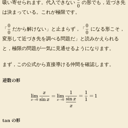
\
n
吸い寄せられます。代入できない
の形でも，近づき先
a
0
\
0
d
x
c
1
d
f
は決まっている。これが極限です。
}
{
fr
r
{
\
a
a
0
0
x
\
\
s
c
「
だから解けない」と止まらず，「
になる形こそ，
c
0
0
}
d
d
i
0
0
=
f
f
変形して近づき先を調べる問題だ」と読みかえられる
n
0
0
1
r
r
0
と，極限の問題が一気に見通せるようになります。
a
a
.
c
c
0
0
0
1
まず，この公式から直接導ける仲間を確認します。
0
0
}
{
逆数の形
0
.
1
1
x
\lim_{x\to0}\frac{x}{\sin
0
lim
=
lim
=
=
1
sin
sin
1
x
x
1
→
0
→
0
x
x
}
x
\
f
tan の形
a