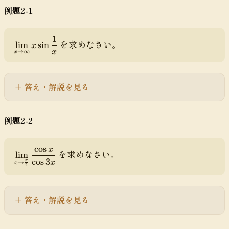
o
t
}
\
\
0
\f
例題2-1
0
o
=
i
d
r
}
0
\f
n
f
a
\f
r
f
r
1
c
\
を求めなさい。
r
a
lim
sin
x
t
a
{
di
x
→
∞
a
x
c
y
c
\
s
c
{
{
si
pl
{
a
\
n
a
答え・解説を見る
\
}
p
4
y
t
{
i
x
st
a
b
}
}
yl
n
}
例題2-2
{
{
e
6
\
2
\
\l
x
q
}
si
i
cos
x
}
q
\
を求めなさい。
lim
n
m
{
cos
3
u
di
x
→
π
x
2
9
_
\
a
s
x
{
si
d
pl
}
x
n
\l
a
答え・解説を見る
\
5
i
y
t
x
m
st
o
}
_
yl