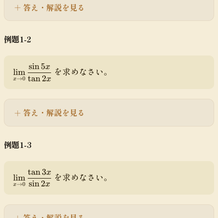
a
答え・解説を見る
y
st
yl
例題1-2
e
\l
i
sin
5
x
\
を求めなさい。
lim
m
tan
2
di
x
→
0
x
_
s
{
pl
x
a
答え・解説を見る
\
y
t
st
o
yl
例題1-3
0
e
}
\l
\f
i
tan
3
x
\
を求めなさい。
lim
r
m
sin
2
di
x
→
0
x
a
_
s
c
{
pl
{
x
a
答え・解説を見る