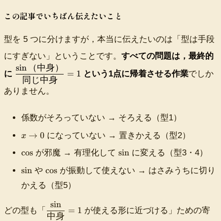
x
x
{
}
この記事でいちばん伝えたいこと
\
\
si
t
型を 5 つに分けますが，本当に伝えたいのは「型は手段
n
o
x
1
にすぎない」ということです。
すべての問題は，最終的
}
sin
（中身）
\
{
=
1
に
という1点に帰着させる作業
でしか
同じ中身
df
x
ra
ありません。
}
c{
=
\s
1
係数がそろっていない → そろえる（型1）
in
（
x
→
0
になっていない → 置きかえる（型2）
x
中
\
\
\
身
cos
sin
が邪魔 → 有理化して
に変える（型3・4）
t
c
s
）
o
\
\
sin
cos
や
が振動して使えない → はさみうちに切り
o
i
}
0
s
c
s
n
{
かえる（型5）
i
o
同
n
s
sin
じ
\
=
1
どの型も「
が使える形に近づける」ための寄
中
中身
df