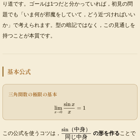
身
ra
り道です。ゴールは1つだと分かっていれば，初見の問
}
c{
題でも「いま何が邪魔をしていて，どう近づければいい
=
\s
1
in
か」で考えられます。型の暗記ではなく，この見通しを
}
持つことが本質です。
{
中
身
}
=
1
基本公式
三角関数の極限の基本
sin
x
\
lim
=
1
di
x
→
0
x
s
pl
sin
（中身）
\
a
この公式を使うコツは，
の形を作る
ことで
同じ中身
df
y