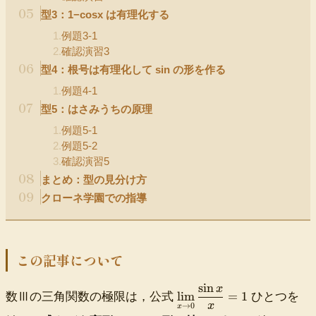
05
型3：1−cosx は有理化する
1
.
例題3-1
2
.
確認演習3
06
型4：根号は有理化して sin の形を作る
1
.
例題4-1
07
型5：はさみうちの原理
1
.
例題5-1
2
.
例題5-2
3
.
確認演習5
08
まとめ：型の見分け方
09
クローネ学園での指導
この記事について
sin
x
\
lim
=
1
数Ⅲの三角関数の極限は，公式
ひとつを
di
x
→
0
x