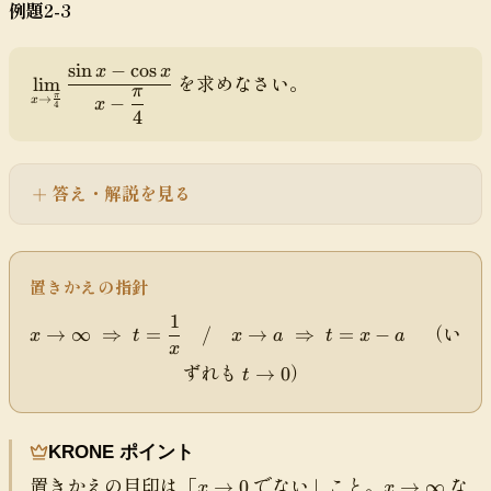
例題2-3
\i
{
e
n
x
\l
ft
\
i
sin
−
cos
x
x
\
を求めなさい。
y
lim
t
m
π
di
→
π
}
−
x
x
o
_
4
4
s
x
0
{
pl
\
}
x
a
si
\f
\
y
答え・解説を見る
n
r
t
st
\f
a
o
yl
r
c
\f
e
a
{
r
\l
置きかえの指針
c
\
a
i
{
t
c
1
x
m
（い
1
→
∞
⇒
=
/
→
⇒
=
−
x
t
x
a
t
x
a
a
{
\
x
_
}
n
\
t
ずれも
）
t
→
0
{
t
{
a
pi
\
o
x
x
x
}
t
\i
\
}
}
{
o
n
t
KRONE ポイント
{
2
0
ft
o
\
}
x
x
置きかえの目印は「
でない」こと。
な
y
→
0
→
∞
\f
x
x