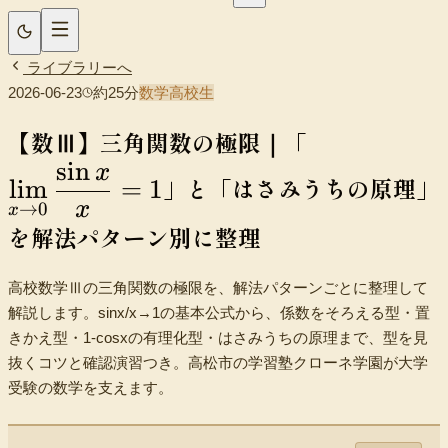
ライブラリーへ
2026-06-23
約
25
分
数学
高校生
\displaysty
【数Ⅲ】三角関数の極限｜「
小学生（中学受験）
中学生
高校生
時間割
sin
\lim_{x\to
x
」と「はさみうちの原理」
lim
=
1
x}{x}=1
x
→
0
x
を解法パターン別に整理
高校数学Ⅲの三角関数の極限を、解法パターンごとに整理して
解説します。sinx/x→1の基本公式から、係数をそろえる型・置
きかえ型・1-cosxの有理化型・はさみうちの原理まで、型を見
抜くコツと確認演習つき。高松市の学習塾クローネ学園が大学
受験の数学を支えます。