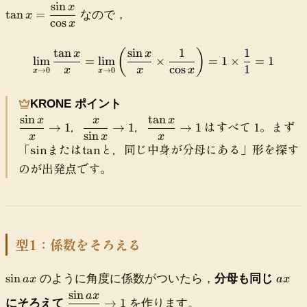
ll
sin
x
\
tan
=
なので，
x
i
cos
t
x
n
a
g
n
tan
sin
1
1
(
)
\lim_{x\to0}\frac{\tan x}{
x
x
lim
=
lim
×
=
1
×
=
1
d
x
cos
1
x
x
x
→
0
→
0
x
x
o
=
t
\
KRONE ポイント
s
d
sin
tan
e
x
x
x
\
\
\
fr
，
，
はすべて 1。まず
→
1
→
1
→
1
q
sin
d
d
d
x
x
x
a
「sinまたはtanと，同じ中身が分母にある」形を探す
0
f
f
f
c
.
r
r
r
のが出発点です。
{
9
a
a
a
\
9
c
c
c
si
9
{
{
{
n
9
\
x
\
x
8
s
}
t
}
型1：係数をそろえる
i
{
a
{
n
\
n
\
\
a
sin
のように角度に係数がついたら，
分母も同じ
x
s
x
a
x
a
x
c
s
x
}
i
}
sin
o
a
x
\
i
→
1
にそろえて
を作ります。