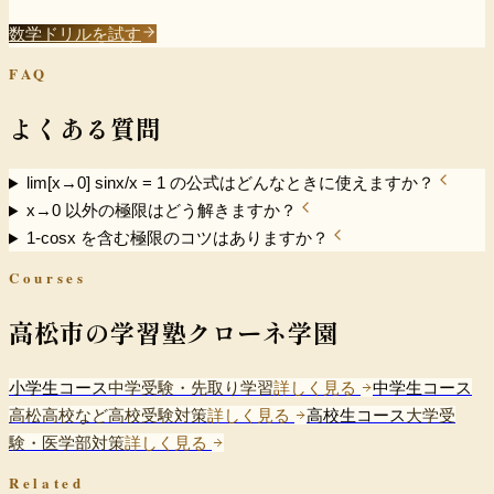
}
数学ドリル
を試す
FAQ
よくある質問
lim[x→0] sinx/x = 1 の公式はどんなときに使えますか？
x→0 以外の極限はどう解きますか？
1-cosx を含む極限のコツはありますか？
Courses
高松市の学習塾クローネ学園
小学生コース
中学受験・先取り学習
詳しく見る
中学生コース
高松高校など高校受験対策
詳しく見る
高校生コース
大学受
験・医学部対策
詳しく見る
Related