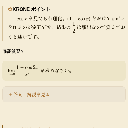
R
}
\
{
pl
ig
c
KRONE ポイント
x
a
h
o
\
y
1
(
\
を見たら有理化。
をかけて
2
1
−
cos
(
1
+
cos
)
sin
t
x
x
x
s
t
st
-
1
s
1
a
\
を作るのが定石です。結果の
は頻出なので覚えてお
x
o
yl
\
+
i
rr
2
d
}
0
e
c
\
n
くと速いです。
o
f
{
}
\l
o
c
^
w
r
\,
\f
i
s
o
2
\
a
確認演習3
x
r
m
x
s
x
t
c
-
a
_
x
=
1
\
c
{
)
x
2
1
−
cos
2
x
\
d
を求めなさい。
{
x
lim
-
2
di
fr
x
→
0
1-
x
\
a
s
a
\
t
pl
c
c
o
a
{
o
答え・解説を見る
0
y
\
s
}
st
pi
x
\f
yl
}
}
r
e
{
{
a
\l
2
x
c