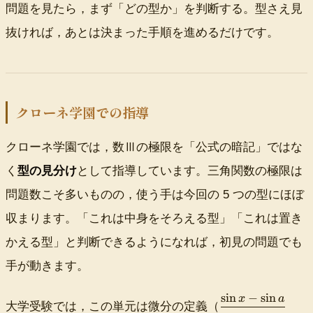
)
-
{
0
問題を見たら，まず「どの型か」を判断する。型さえ見
in
n
\
1
}
(
\
抜ければ，あとは決まった手順を進めるだけです。
c
}
\f
中
d
o
{
r
身
f
s
x
a
)}
r
x
}
c
{
a
}
{
中
c
{
クローネ学園での指導
\
身
1
x
si
}
x
^
n
クローネ学園では，数Ⅲの極限を「公式の暗記」ではな
2
x
}
}
く
型の見分け
として指導しています。三角関数の極限は
\
{
t
問題数こそ多いものの，使う手は今回の 5 つの型にほぼ
x
o
}
収まります。「これは中身をそろえる型」「これは置き
\
=
d
かえる型」と判断できるようになれば，初見の問題でも
1
f
手が動きます。
r
a
c
sin
−
sin
x
a
\
大学受験では，この単元は微分の定義（
1