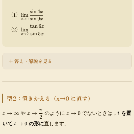
2
xt
t
t
a
}
a
}
x
{
a
o
x
x
sin
4
x
\
}
（1）
中
n
lim
0
}
}
sin
9
di
x
→
0
x
身
3
}
{
{
s
tan
6
x
}}
x
\
\f
（2）
\
\
lim
pl
sin
5
}
di
r
x
→
0
s
t
x
a
{
s
a
i
a
y
\
pl
c
n
n
st
si
a
{
b
b
yl
n
y
\
x
x
答え・解説を見る
e
2
st
si
}
}
\l
x
yl
n
i
}
e
a
m
\l
x
_
i
}
{
m
{
型2：置きかえる（x→0 に直す）
x
_
\
\
{
si
π
x
x
x
t
t
→
∞
→
→
0
や
のように
でないときは，
を置
x
x
x
t
x
n
2
\
\
\
o
\
t
b
→
0
いて
の形に
直します。
t
t
t
t
0
t
\
x
o
o
o
}