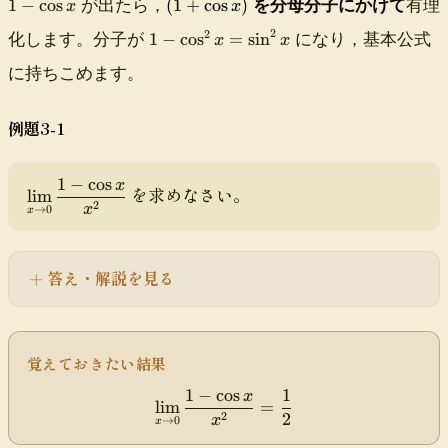
1
−
cos
(
1
+
cos
)
が出たら，
を分母分子にかけて
有理
x
x
{
\
x
-
1
x
1
c
2
2
\
1
−
cos
=
sin
化します。分子が
になり，基本公式
\
+
x
x
}
-
o
t
c
\
\
に持ちこめます。
\
s
o
o
c
q
c
x
\f
s
o
u
o
}
r
x
s
例題3-1
a
s
{
a
x
d
^
x
c
)
/
2
-
1
−
cos
{
x
\
を求めなさい。
lim
\
x
\
\
2
di
x
→
0
x
q
=
d
pi
s
u
\
fr
}
pl
a
si
a
{
a
答え・解説を見る
d
n
c
2
y
x
^
{
}
st
\
2
\
}
yl
t
x
pi
\f
e
覚えておきたい結果
o
}
r
\l
a
{
a
1
−
cos
1
i
x
\
lim
=
\
4
c
m
2
2
di
x
→
0
x
\
}
{
_
s