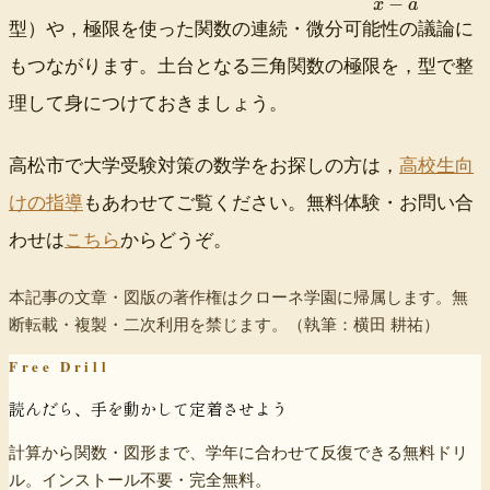
−
d
x
a
2
f
型）や，極限を使った関数の連続・微分可能性の議論に
r
もつながります。土台となる三角関数の極限を，型で整
a
c
理して身につけておきましょう。
{
\
s
高松市で大学受験対策の数学をお探しの方は，
高校生向
i
けの指導
もあわせてご覧ください。無料体験・お問い合
n
x
わせは
こちら
からどうぞ。
-
\
本記事の文章・図版の著作権はクローネ学園に帰属します。無
s
i
断転載・複製・二次利用を禁じます。
（執筆：横田 耕祐）
n
Free Drill
a
}
読んだら、手を動かして定着させよう
{
x
計算から関数・図形まで、学年に合わせて反復できる無料ドリ
-
ル。インストール不要・完全無料。
a