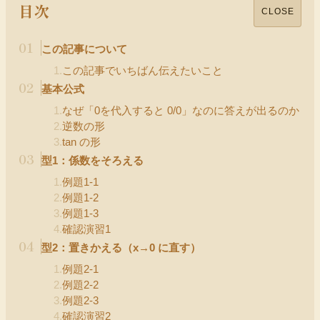
目次
CLOSE
01
この記事について
1
.
この記事でいちばん伝えたいこと
02
基本公式
1
.
なぜ「0を代入すると 0/0」なのに答えが出るのか
2
.
逆数の形
3
.
tan の形
03
型1：係数をそろえる
1
.
例題1-1
2
.
例題1-2
3
.
例題1-3
4
.
確認演習1
04
型2：置きかえる（x→0 に直す）
1
.
例題2-1
2
.
例題2-2
3
.
例題2-3
4
.
確認演習2