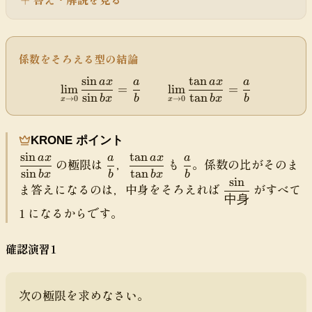
\
\
y
si
t
st
n
o
yl
3
0
e
係数をそろえる型の結論
x
}
\l
}
\f
sin
tan
i
a
x
a
a
x
a
\
{
lim
=
lim
=
r
m
sin
tan
di
b
x
b
b
x
b
→
0
→
0
x
x
\
a
_
s
si
c
{
pl
n
{
KRONE ポイント
x
a
7
\
\
sin
tan
y
a
x
a
a
x
a
\
\
\
\
x
の極限は
，
も
。係数の比がそのま
si
t
st
sin
tan
d
d
d
d
b
x
b
b
x
b
}
n
sin
\
o
yl
ま答えになるのは，中身をそろえれば
がすべて
f
f
f
f
5
中身
df
0
e
r
r
r
r
x
1 になるからです。
ra
}
\l
a
a
a
a
}
c{
\f
i
c
c
c
c
{
\s
r
m
確認演習1
{
{
{
{
\
in
a
_
\
a
\
a
t
}
c
{
s
}
t
}
a
{\
{
x
i
{
a
{
次の極限を求めなさい。
n
te
\
\
n
b
n
b