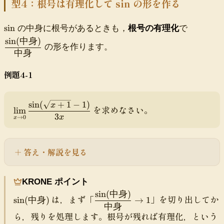
i
}
型4：根号は有理化して sin の形を作る
^
{
m
\,
2
1-
_
}
}
\
\
\
sin
の中身に根号があるときも，
根号の有理化
で
{
c
s
df
sin
(
中身
)
x
o
i
ra
の形を作ります。
中身
\
s
n
c{
t
x
\s
例題4-1
o
}
in
0
{
(\
}
x
te
sin
(
+
1
−
1
)
\
\f
x
^
を求めなさい。
xt
lim
di
r
3
x
→
0
2
x
{
s
a
}
中
pl
c
=
身
a
{
\f
答え・解説を見る
})
y
1-
r
}
st
\
a
{\
yl
c
c
KRONE ポイント
te
e
o
{
xt
sin
(
中身
)
\s
\
は，まず「
」を切り出してか
\l
s
sin
(
中身
)
→
1
1
{
in
df
中身
i
2
}
中
ら，残りを処理します。根号が残れば有理化，という
(\
ra
m
x