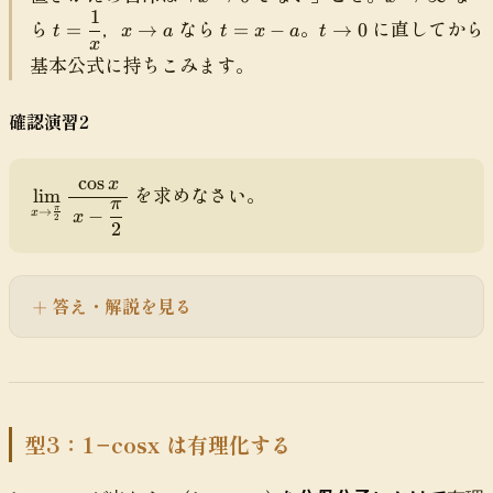
t
}
\
\
1
\
t
x
t
t
r
ら
，
なら
。
に直してから
=
→
=
−
→
0
a
\f
t
x
a
t
x
a
t
t
t
\
=
\
=
\
a
x
n
r
o
o
基本公式に持ちこみます。
R
\
t
x
t
c
b
a
0
\
ig
d
o
-
o
{
x
c
i
h
fr
a
a
0
\
確認演習2
}
{
n
t
a
pi
=
\
f
a
c
}
\f
c
t
rr
1
cos
{
x
\
を求めなさい。
r
o
lim
y
o
π
x
4
di
→
π
−
x
a
s
x
2
w
2
}
s
c
x
\
}
pl
{
}
t
\f
a
a
{
=
r
y
答え・解説を見る
}
\
\
a
st
{
c
d
c
yl
b
o
fr
{
e
}
s
a
\
\l
3
c
si
i
x
{
n
型3：1−cosx は有理化する
m
}
1
x
_
}
-
{
1
(