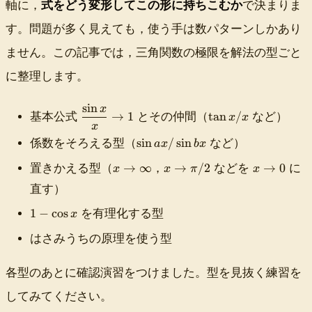
s
軸に，
式をどう変形してこの形に持ちこむか
で決まりま
pl
す。問題が多く見えても，使う手は数パターンしかあり
a
y
ません。この記事では，三角関数の極限を解法の型ごと
st
に整理します。
yl
e
\l
sin
x
\
\
→
1
tan
/
基本公式
とその仲間（
など）
x
x
i
d
t
x
m
\
f
a
sin
/
sin
係数をそろえる型（
など）
a
x
b
x
_
s
r
n
x
x
x
{
→
∞
→
/2
→
0
置きかえる型（
，
などを
に
i
a
x
x
x
π
x
\
\
\
x
n
c
/
直す）
t
t
t
\
a
{
x
o
o
o
t
1
x
\
1
−
cos
を有理化する型
x
\
\
0
o
-
/
s
i
p
0
はさみうちの原理を使う型
\
\
i
n
i
}
c
s
n
f
/
\f
o
i
x
各型のあとに確認演習をつけました。型を見抜く練習を
t
2
r
s
n
}
y
a
してみてください。
x
b
{
c