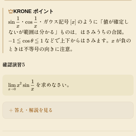
s
r
\
a
t
pl
a
l
y
o
KRONE ポイント
a
c
e
st
\i
1
1
y
\
\
[
・
・ガウス記号
のように「値が確定し
{
q
yl
sin
cos
[
]
x
n
st
s
c
x
x
x
1
q
e
ft
-
ないが範囲は分かる」ものは，はさみうちの合図。
yl
i
o
]
}
f
\l
y
1
e
n
s
x
などで上下からはさみます。
が負の
≦
≦
−
1
cos
1
{
(
i
θ
x
}
\
\l
\
\
x
x
m
ときは不等号の向きに注意。
\f
l
i
d
d
}
)
g
r
e
m
f
f
\
(
a
q
確認演習5
f(
r
r
l
x
c
q
x
a
a
e
)
{[
\
)
c
c
q
=
x]
1
c
\
=
1
1
を求めなさい。
2
lim
sin
q
\l
x
}
o
di
L
x
x
x
→
0
x
h
i
{
s
s
(
m
x
\
pl
x
h
}
t
a
答え・解説を見る
)
(
h
y
x
e
st
)
t
yl
=
a
e