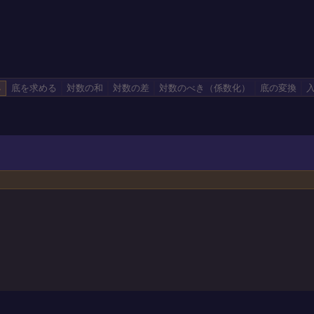
る
底を求める
対数の和
対数の差
対数のべき
（
係数化
）
底の変換