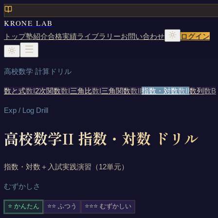
KRONE LAB
トップ
塾紹介
合格実績
ライブラリー
お問い合わせ
ログイン
高校数学 計算ドリル
数と式
数I
2次関数
数I
三角比
数I
三角関数
数II
指数・対数
数II
数列
数B
Exp / Log Drill
高校数学II 指数・対数 ドリル
指数・対数＋入試実践演習（12単元）
むずかしさ
⭐ かんたん
⭐⭐ ふつう
⭐⭐⭐ むずかしい