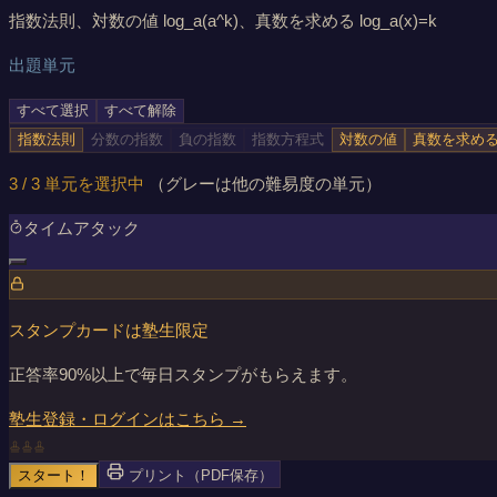
指数法則、対数の値 log_a(a^k)、真数を求める log_a(x)=k
出題単元
すべて選択
すべて解除
指数法則
分数の指数
負の指数
指数方程式
対数の値
真数を求め
3
/
3
単元を選択中
（グレーは他の難易度の単元）
タイムアタック
スタンプカードは塾生限定
正答率90%以上で毎日スタンプがもらえます。
塾生登録・ログインはこちら →
スタート！
プリント（PDF保存）