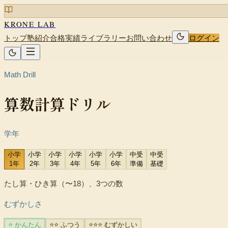
KRONE LAB
トップ
塾紹介
合格実績
ライブラリー
お問い合わせ
ログイン
Math Drill
算数計算ドリル
学年
小学
小学
小学
小学
小学
小学
中受
中受
1年
2年
3年
4年
5年
6年
準備
基礎
たし算・ひき算（〜18）、3つの数
むずかしさ
⭐ かんたん
⭐⭐ ふつう
⭐⭐⭐ むずかしい